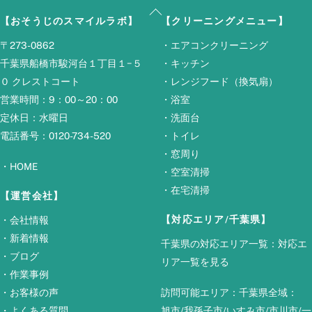
Back
【おそうじのスマイルラボ】
【クリーニングメニュー】
To
Top
〒273-0862
・
エアコンクリーニング
千葉県船橋市駿河台１丁目１−５
・
キッチン
０ クレストコート
・
レンジフード（換気扇）
営業時間：9：00～20：00
・
浴室
定休日：水曜日
・
洗面台
電話番号：0120-734-520
・
トイレ
・
窓周り
・
HOME
・
空室清掃
・
在宅清掃
【運営会社】
【対応エリア/千葉県】
・
会社情報
・
新着情報
千葉県の対応エリア一覧：
対応エ
・
ブログ
リア一覧を見る
・
作業事例
・
お客様の声
訪問可能エリア：千葉県全域：
・
よくある質問
旭市
/
我孫子市
/
いすみ市
/
市川市
/
一