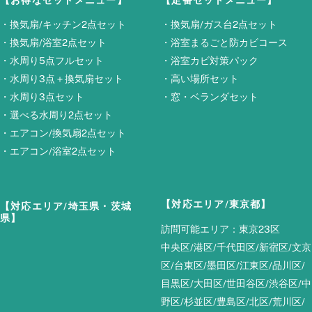
・
換気扇/キッチン2点セット
・
換気扇/ガス台2点セット
・
換気扇/浴室2点セット
・
浴室まるごと防カビコース
・
水周り5点フルセット
・
浴室カビ対策パック
・
水周り3点＋換気扇セット
・
高い場所セット
・
水周り3点セット
・
窓・ベランダセット
・
選べる水周り2点セット
・
エアコン/換気扇2点セット
・
エアコン/浴室2点セット
【対応エリア/東京都】
【対応エリア/埼玉県・茨城
県】
訪問可能エリア：東京23区
中央区/港区/千代田区/新宿区/文京
区/台東区/墨田区/江東区/品川区/
目黒区/大田区/世田谷区/渋谷区/中
野区/杉並区/豊島区/北区/荒川区/