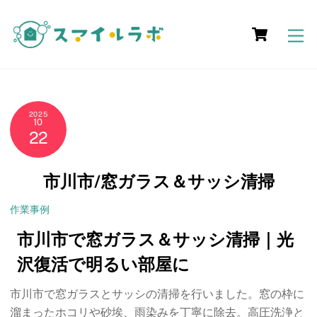
Skip
Cart
to
M
content
2025
10
22
市川市/窓ガラス＆サッシ清掃
作業事例
市川市で窓ガラス＆サッシ清掃｜光
沢復活で明るい部屋に
市川市で窓ガラスとサッシの清掃を行いました。窓の枠に
溜まったホコリや砂埃、雨染みを丁寧に除去。高圧洗浄と