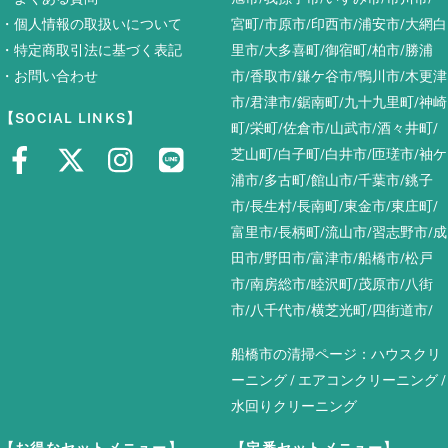
・
個人情報の取扱いについて
宮町
/
市原市
/
印西市
/
浦安市
/
大網白
・
特定商取引法に基づく表記
里市
/
大多喜町
/
御宿町
/
柏市
/
勝浦
・
お問い合わせ
市
/
香取市
/
鎌ケ谷市
/
鴨川市
/
木更津
市
/
君津市
/
鋸南町
/
九十九里町
/
神崎
【SOCIAL LINKS】
町
/
栄町
/
佐倉市
/
山武市
/
酒々井町
/
芝山町
/
白子町
/
白井市
/
匝瑳市
/
袖ケ
浦市
/
多古町
/
館山市
/
千葉市
/
銚子
市
/
長生村
/
長南町
/
東金市
/
東庄町
/
富里市
/
長柄町
/
流山市
/
習志野市
/
成
田市
/
野田市
/
富津市
/
船橋市
/
松戸
市
/
南房総市
/
睦沢町
/
茂原市
/
八街
市
/
八千代市
/
横芝光町
/
四街道市
/
船橋市の清掃ページ：
ハウスクリ
ーニング
/
エアコンクリーニング
/
水回りクリーニング
【お得なセットメニュー】
【定番セットメニュー】