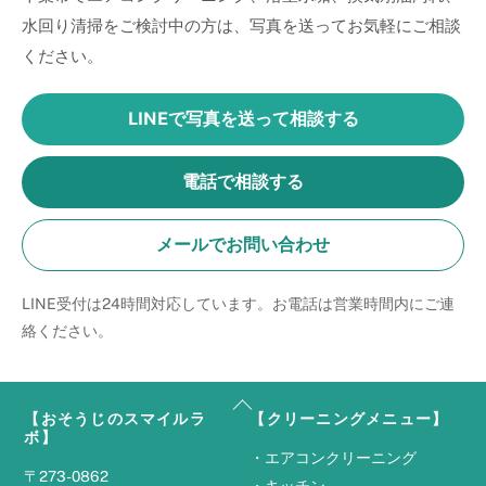
水回り清掃をご検討中の方は、写真を送ってお気軽にご相談
ください。
LINEで写真を送って相談する
電話で相談する
メールでお問い合わせ
LINE受付は24時間対応しています。お電話は営業時間内にご連
絡ください。
Back
【おそうじのスマイルラ
【クリーニングメニュー】
To
ボ】
Top
・
エアコンクリーニング
〒273-0862
・
キッチン