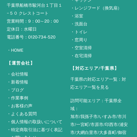
千葉県船橋市駿河台１丁目１
・
レンジフード（換気扇）
−５０ クレストコート
・
浴室
営業時間：9：00～20：00
・
洗面台
定休日：水曜日
・
トイレ
電話番号：0120-734-520
・
窓周り
・
空室清掃
・
HOME
・
在宅清掃
【運営会社】
【対応エリア/千葉県】
・
会社情報
千葉県の対応エリア一覧：
対
・
新着情報
応エリア一覧を見る
・
ブログ
・
作業事例
訪問可能エリア：千葉県全
・
お客様の声
域：
・
よくある質問
旭市
/
我孫子市
/
いすみ市
/
市川
・
個人情報の取扱いについて
市
/
一宮町
/
市原市
/
印西市
/
浦安
・
特定商取引法に基づく表記
市
/
大網白里市
/
大多喜町
/
御宿