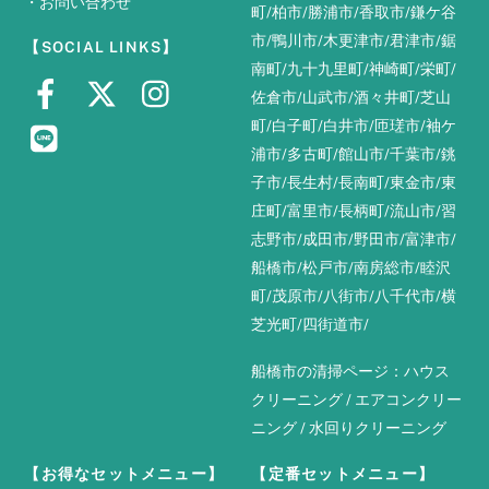
・
お問い合わせ
町
/
柏市
/
勝浦市
/
香取市
/
鎌ケ谷
市
/
鴨川市
/
木更津市
/
君津市
/
鋸
【SOCIAL LINKS】
南町
/
九十九里町
/
神崎町
/
栄町
/
佐倉市
/
山武市
/
酒々井町
/
芝山
町
/
白子町
/
白井市
/
匝瑳市
/
袖ケ
浦市
/
多古町
/
館山市
/
千葉市
/
銚
子市
/
長生村
/
長南町
/
東金市
/
東
庄町
/
富里市
/
長柄町
/
流山市
/
習
志野市
/
成田市
/
野田市
/
富津市
/
船橋市
/
松戸市
/
南房総市
/
睦沢
町
/
茂原市
/
八街市
/
八千代市
/
横
芝光町
/
四街道市
/
船橋市の清掃ページ：
ハウス
クリーニング
/
エアコンクリー
ニング
/
水回りクリーニング
【お得なセットメニュー】
【定番セットメニュー】