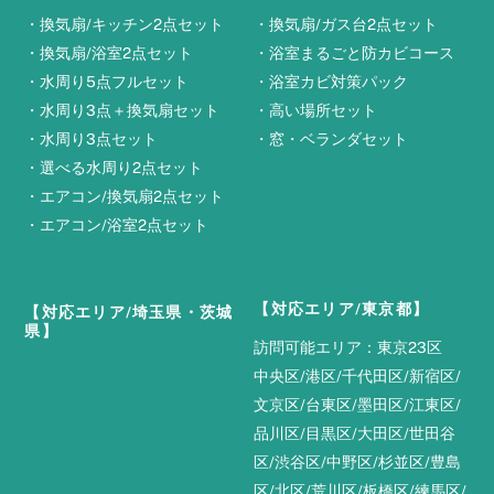
・
換気扇/キッチン2点セット
・
換気扇/ガス台2点セット
・
換気扇/浴室2点セット
・
浴室まるごと防カビコース
・
水周り5点フルセット
・
浴室カビ対策パック
・
水周り3点＋換気扇セット
・
高い場所セット
・
水周り3点セット
・
窓・ベランダセット
・
選べる水周り2点セット
・
エアコン/換気扇2点セット
・
エアコン/浴室2点セット
【対応エリア/東京都】
【対応エリア/埼玉県・茨城
県】
訪問可能エリア：東京23区
中央区/港区/千代田区/新宿区/
文京区/台東区/墨田区/江東区/
品川区/目黒区/大田区/世田谷
区/渋谷区/中野区/杉並区/豊島
区/北区/荒川区/板橋区/練馬区/