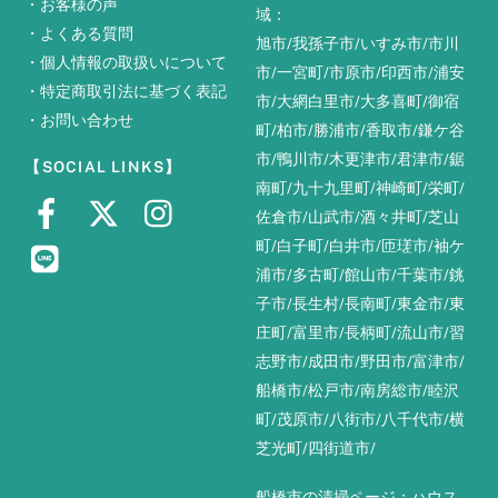
・
お客様の声
域：
・
よくある質問
旭市
/
我孫子市
/
いすみ市
/
市川
・
個人情報の取扱いについて
市
/
一宮町
/
市原市
/
印西市
/
浦安
・
特定商取引法に基づく表記
市
/
大網白里市
/
大多喜町
/
御宿
・
お問い合わせ
町
/
柏市
/
勝浦市
/
香取市
/
鎌ケ谷
市
/
鴨川市
/
木更津市
/
君津市
/
鋸
【SOCIAL LINKS】
南町
/
九十九里町
/
神崎町
/
栄町
/
佐倉市
/
山武市
/
酒々井町
/
芝山
町
/
白子町
/
白井市
/
匝瑳市
/
袖ケ
浦市
/
多古町
/
館山市
/
千葉市
/
銚
子市
/
長生村
/
長南町
/
東金市
/
東
庄町
/
富里市
/
長柄町
/
流山市
/
習
志野市
/
成田市
/
野田市
/
富津市
/
船橋市
/
松戸市
/
南房総市
/
睦沢
町
/
茂原市
/
八街市
/
八千代市
/
横
芝光町
/
四街道市
/
船橋市の清掃ページ：
ハウス