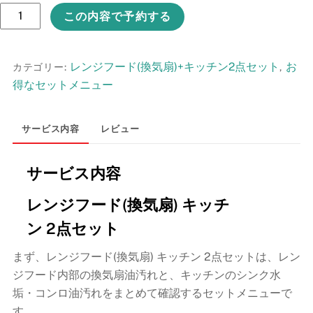
レ
¥37,400
は
この内容で予約する
で
¥35,200
ン
し
で
ジ
た。
す。
フ
レンジフード(換気扇)+キッチン2点セット
お
カテゴリー:
,
ー
得なセットメニュー
ド
(換
サービス内容
レビュー
気
扇)
サービス内容
キ
ッ
レンジフード(換気扇) キッチ
チ
ン 2点セット
ン
2
まず、レンジフード(換気扇) キッチン 2点セットは、レン
点
ジフード内部の換気扇油汚れと、キッチンのシンク水
セ
垢・コンロ油汚れをまとめて確認するセットメニューで
ッ
す。