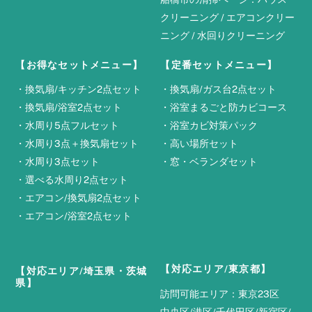
クリーニング
/
エアコンクリー
ニング
/
水回りクリーニング
【お得なセットメニュー】
【定番セットメニュー】
・
換気扇/キッチン2点セット
・
換気扇/ガス台2点セット
・
換気扇/浴室2点セット
・
浴室まるごと防カビコース
・
水周り5点フルセット
・
浴室カビ対策パック
・
水周り3点＋換気扇セット
・
高い場所セット
・
水周り3点セット
・
窓・ベランダセット
・
選べる水周り2点セット
・
エアコン/換気扇2点セット
・
エアコン/浴室2点セット
【対応エリア/東京都】
【対応エリア/埼玉県・茨城
県】
訪問可能エリア：東京23区
中央区/港区/千代田区/新宿区/