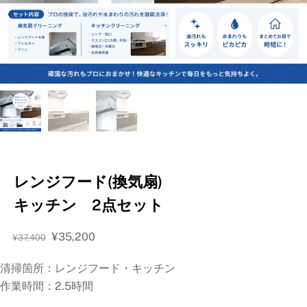
レンジフード(換気扇)
キッチン 2点セット
元
現
¥
35,200
¥
37,400
の
在
清掃箇所：レンジフード・キッチン
価
の
格
価
作業時間：2.5時間
は
格