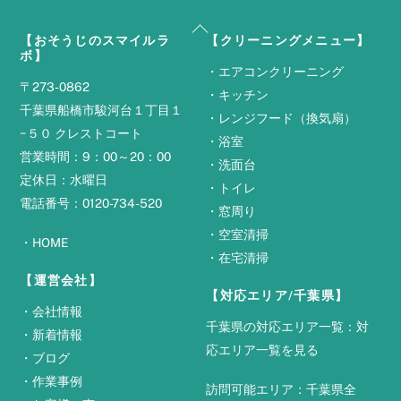
Back
【おそうじのスマイルラ
【クリーニングメニュー】
To
ボ】
Top
・
エアコンクリーニング
〒273-0862
・
キッチン
千葉県船橋市駿河台１丁目１
・
レンジフード（換気扇）
−５０ クレストコート
・
浴室
営業時間：9：00～20：00
・
洗面台
定休日：水曜日
・
トイレ
電話番号：0120-734-520
・
窓周り
・
空室清掃
・
HOME
・
在宅清掃
【運営会社】
【対応エリア/千葉県】
・
会社情報
千葉県の対応エリア一覧：
対
・
新着情報
応エリア一覧を見る
・
ブログ
・
作業事例
訪問可能エリア：千葉県全