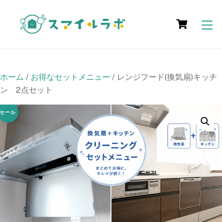
Skip
Cart
to
M
content
ホーム
/
お得なセットメニュー
/ レンジフード(換気扇)キッチ
ン 2点セット
セール