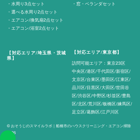
・
水周り3点セット
・
窓・ベランダセット
・
選べる水周り2点セット
・
エアコン/換気扇2点セット
・
エアコン/浴室2点セット
【対応エリア/東京都】
【対応エリア/埼玉県・茨城
県】
訪問可能エリア：東京23区
中央区/港区/千代田区/新宿区/
文京区/台東区/墨田区/江東区/
品川区/目黒区/大田区/世田谷
区/渋谷区/中野区/杉並区/豊島
区/北区/荒川区/板橋区/練馬区/
足立区/葛飾区/江戸川区
©
おそうじのスマイルラボ｜船橋市のハウスクリーニング・エアコン掃除
2026