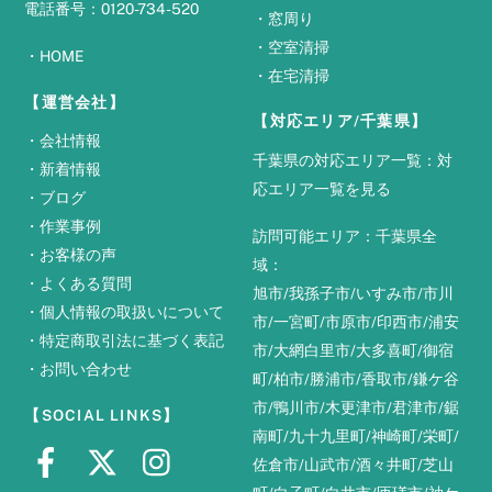
電話番号：0120-734-520
・
窓周り
・
空室清掃
・
HOME
・
在宅清掃
【運営会社】
【対応エリア/千葉県】
・
会社情報
千葉県の対応エリア一覧：
対
・
新着情報
応エリア一覧を見る
・
ブログ
・
作業事例
訪問可能エリア：千葉県全
・
お客様の声
域：
・
よくある質問
旭市
/
我孫子市
/
いすみ市
/
市川
・
個人情報の取扱いについて
市
/
一宮町
/
市原市
/
印西市
/
浦安
・
特定商取引法に基づく表記
市
/
大網白里市
/
大多喜町
/
御宿
・
お問い合わせ
町
/
柏市
/
勝浦市
/
香取市
/
鎌ケ谷
市
/
鴨川市
/
木更津市
/
君津市
/
鋸
【SOCIAL LINKS】
南町
/
九十九里町
/
神崎町
/
栄町
/
佐倉市
/
山武市
/
酒々井町
/
芝山