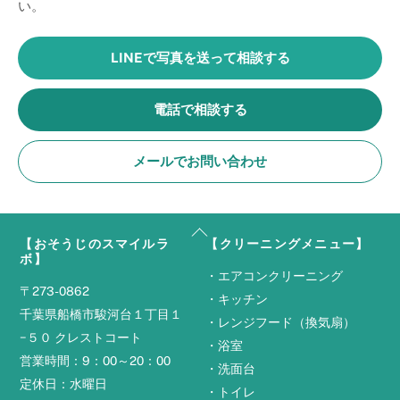
い。
LINEで写真を送って相談する
電話で相談する
メールでお問い合わせ
Back
【おそうじのスマイルラ
【クリーニングメニュー】
To
ボ】
Top
・
エアコンクリーニング
〒273-0862
・
キッチン
千葉県船橋市駿河台１丁目１
・
レンジフード（換気扇）
−５０ クレストコート
・
浴室
営業時間：9：00～20：00
・
洗面台
定休日：水曜日
・
トイレ