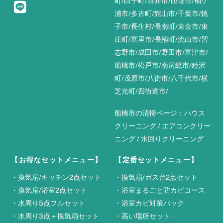
町
/
白子町
/
白井市
/
匝瑳市
/
袖ケ
浦市
/
多古町
/
館山市
/
千葉市
/
銚
子市
/
長生村
/
長南町
/
東金市
/
東
庄町
/
富里市
/
長柄町
/
流山市
/
習
志野市
/
成田市
/
野田市
/
富津市
/
船橋市
/
松戸市
/
南房総市
/
睦沢
町
/
茂原市
/
八街市
/
八千代市
/
横
芝光町
/
四街道市
/
船橋市の清掃ページ：
ハウス
クリーニング
/
エアコンクリー
ニング
/
水回りクリーニング
【お得なセットメニュー】
【定番セットメニュー】
・
換気扇/キッチン2点セット
・
換気扇/ガス台2点セット
・
換気扇/浴室2点セット
・
浴室まるごと防カビコース
・
水周り5点フルセット
・
浴室カビ対策パック
・
水周り3点＋換気扇セット
・
高い場所セット