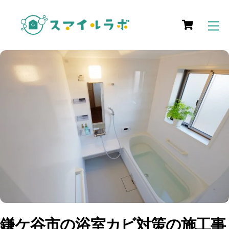
Skip
Cart
to
M
content
鎌ケ谷市の浴室カビ対策の施工事