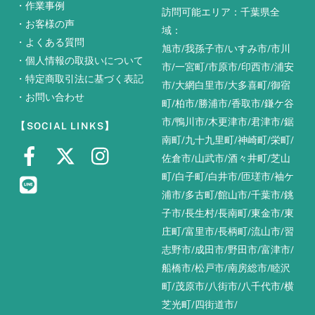
・
作業事例
訪問可能エリア：千葉県全
・
お客様の声
域：
・
よくある質問
旭市
/
我孫子市
/
いすみ市
/
市川
・
個人情報の取扱いについて
市
/
一宮町
/
市原市
/
印西市
/
浦安
・
特定商取引法に基づく表記
市
/
大網白里市
/
大多喜町
/
御宿
・
お問い合わせ
町
/
柏市
/
勝浦市
/
香取市
/
鎌ケ谷
市
/
鴨川市
/
木更津市
/
君津市
/
鋸
【SOCIAL LINKS】
南町
/
九十九里町
/
神崎町
/
栄町
/
佐倉市
/
山武市
/
酒々井町
/
芝山
町
/
白子町
/
白井市
/
匝瑳市
/
袖ケ
浦市
/
多古町
/
館山市
/
千葉市
/
銚
子市
/
長生村
/
長南町
/
東金市
/
東
庄町
/
富里市
/
長柄町
/
流山市
/
習
志野市
/
成田市
/
野田市
/
富津市
/
船橋市
/
松戸市
/
南房総市
/
睦沢
町
/
茂原市
/
八街市
/
八千代市
/
横
芝光町
/
四街道市
/