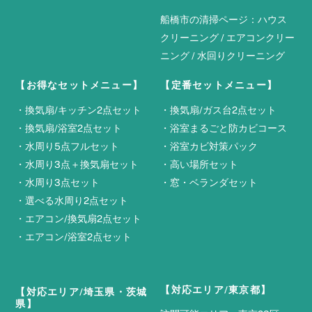
船橋市の清掃ページ：
ハウス
クリーニング
/
エアコンクリー
ニング
/
水回りクリーニング
【お得なセットメニュー】
【定番セットメニュー】
・
換気扇/キッチン2点セット
・
換気扇/ガス台2点セット
・
換気扇/浴室2点セット
・
浴室まるごと防カビコース
・
水周り5点フルセット
・
浴室カビ対策パック
・
水周り3点＋換気扇セット
・
高い場所セット
・
水周り3点セット
・
窓・ベランダセット
・
選べる水周り2点セット
・
エアコン/換気扇2点セット
・
エアコン/浴室2点セット
【対応エリア/東京都】
【対応エリア/埼玉県・茨城
県】