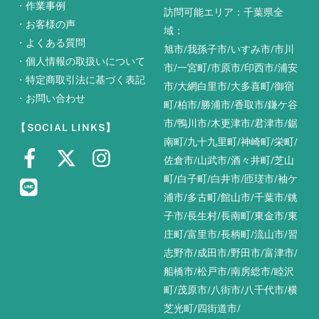
・
作業事例
訪問可能エリア：千葉県全
・
お客様の声
域：
・
よくある質問
旭市
/
我孫子市
/
いすみ市
/
市川
・
個人情報の取扱いについて
市
/
一宮町
/
市原市
/
印西市
/
浦安
・
特定商取引法に基づく表記
市
/
大網白里市
/
大多喜町
/
御宿
・
お問い合わせ
町
/
柏市
/
勝浦市
/
香取市
/
鎌ケ谷
市
/
鴨川市
/
木更津市
/
君津市
/
鋸
【SOCIAL LINKS】
南町
/
九十九里町
/
神崎町
/
栄町
/
佐倉市
/
山武市
/
酒々井町
/
芝山
町
/
白子町
/
白井市
/
匝瑳市
/
袖ケ
浦市
/
多古町
/
館山市
/
千葉市
/
銚
子市
/
長生村
/
長南町
/
東金市
/
東
庄町
/
富里市
/
長柄町
/
流山市
/
習
志野市
/
成田市
/
野田市
/
富津市
/
船橋市
/
松戸市
/
南房総市
/
睦沢
町
/
茂原市
/
八街市
/
八千代市
/
横
芝光町
/
四街道市
/