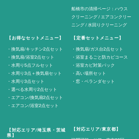
船橋市の清掃ページ：
ハウス
クリーニング
/
エアコンクリー
ニング
/
水回りクリーニング
【お得なセットメニュー】
【定番セットメニュー】
・
換気扇/キッチン2点セット
・
換気扇/ガス台2点セット
・
換気扇/浴室2点セット
・
浴室まるごと防カビコース
・
水周り5点フルセット
・
浴室カビ対策パック
・
水周り3点＋換気扇セット
・
高い場所セット
・
水周り3点セット
・
窓・ベランダセット
・
選べる水周り2点セット
・
エアコン/換気扇2点セット
・
エアコン/浴室2点セット
【対応エリア/東京都】
【対応エリア/埼玉県・茨城
県】