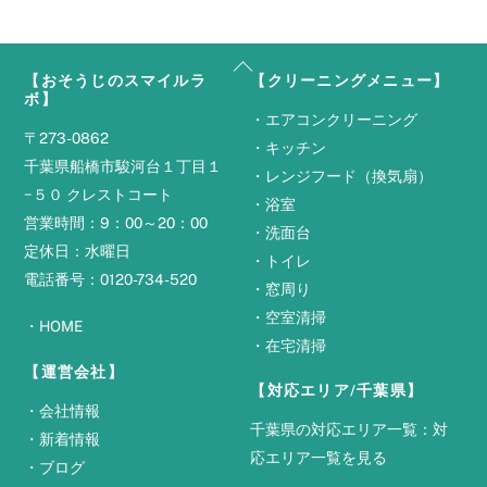
Back
【おそうじのスマイルラ
【クリーニングメニュー】
To
ボ】
Top
・
エアコンクリーニング
〒273-0862
・
キッチン
千葉県船橋市駿河台１丁目１
・
レンジフード（換気扇）
−５０ クレストコート
・
浴室
営業時間：9：00～20：00
・
洗面台
定休日：水曜日
・
トイレ
電話番号：0120-734-520
・
窓周り
・
空室清掃
・
HOME
・
在宅清掃
【運営会社】
【対応エリア/千葉県】
・
会社情報
千葉県の対応エリア一覧：
対
・
新着情報
応エリア一覧を見る
・
ブログ