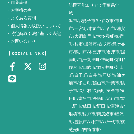
・
作業事例
訪問可能エリア：千葉県全
・
お客様の声
域：
・
よくある質問
旭市
/
我孫子市
/
いすみ市
/
市川
・
個人情報の取扱いについて
市
/
一宮町
/
市原市
/
印西市
/
浦安
・
特定商取引法に基づく表記
市
/
大網白里市
/
大多喜町
/
御宿
・
お問い合わせ
町
/
柏市
/
勝浦市
/
香取市
/
鎌ケ谷
市
/
鴨川市
/
木更津市
/
君津市
/
鋸
【SOCIAL LINKS】
南町
/
九十九里町
/
神崎町
/
栄町
/
佐倉市
/
山武市
/
酒々井町
/
芝山
町
/
白子町
/
白井市
/
匝瑳市
/
袖ケ
浦市
/
多古町
/
館山市
/
千葉市
/
銚
子市
/
長生村
/
長南町
/
東金市
/
東
庄町
/
富里市
/
長柄町
/
流山市
/
習
志野市
/
成田市
/
野田市
/
富津市
/
船橋市
/
松戸市
/
南房総市
/
睦沢
町
/
茂原市
/
八街市
/
八千代市
/
横
芝光町
/
四街道市
/