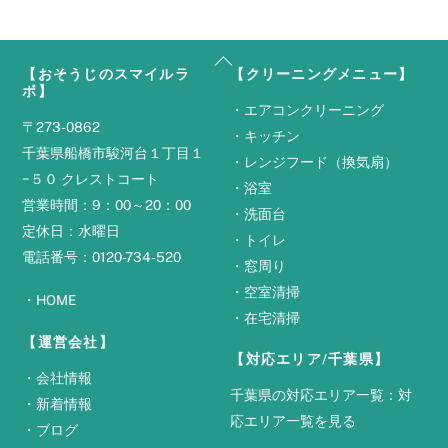
Back
【おそうじのスマイルラ
【クリーニングメニュー】
To
ボ】
Top
・
エアコンクリーニング
〒273-0862
・
キッチン
千葉県船橋市駿河台１丁目１
・
レンジフード（換気扇）
−５０ クレストコート
・
浴室
営業時間：9：00～20：00
・
洗面台
定休日：水曜日
・
トイレ
電話番号：0120-734-520
・
窓周り
・
空室清掃
・
HOME
・
在宅清掃
【運営会社】
【対応エリア/千葉県】
・
会社情報
千葉県の対応エリア一覧：
対
・
新着情報
応エリア一覧を見る
・
ブログ