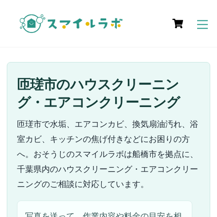
Skip
Cart
to
M
content
匝瑳市のハウスクリーニン
グ・エアコンクリーニング
匝瑳市で水垢、エアコンカビ、換気扇油汚れ、浴
室カビ、キッチンの焦げ付きなどにお困りの方
へ。おそうじのスマイルラボは船橋市を拠点に、
千葉県内のハウスクリーニング・エアコンクリー
ニングのご相談に対応しています。
写真を送って、作業内容や料金の目安を相