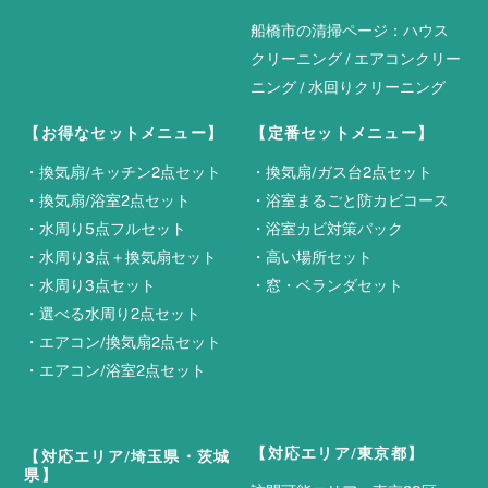
船橋市の清掃ページ：
ハウス
クリーニング
/
エアコンクリー
ニング
/
水回りクリーニング
【お得なセットメニュー】
【定番セットメニュー】
・
換気扇/キッチン2点セット
・
換気扇/ガス台2点セット
・
換気扇/浴室2点セット
・
浴室まるごと防カビコース
・
水周り5点フルセット
・
浴室カビ対策パック
・
水周り3点＋換気扇セット
・
高い場所セット
・
水周り3点セット
・
窓・ベランダセット
・
選べる水周り2点セット
・
エアコン/換気扇2点セット
・
エアコン/浴室2点セット
【対応エリア/東京都】
【対応エリア/埼玉県・茨城
県】