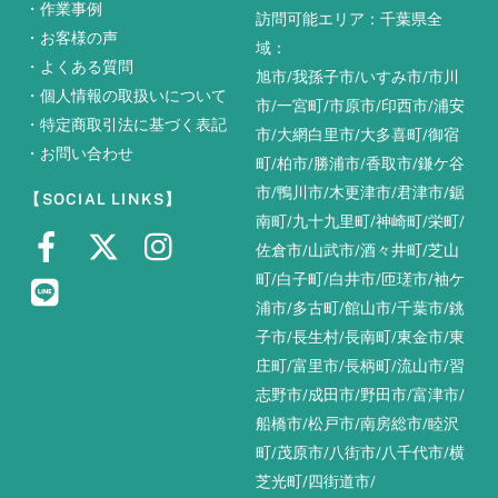
・
作業事例
訪問可能エリア：千葉県全
・
お客様の声
域：
・
よくある質問
旭市
/
我孫子市
/
いすみ市
/
市川
・
個人情報の取扱いについて
市
/
一宮町
/
市原市
/
印西市
/
浦安
・
特定商取引法に基づく表記
市
/
大網白里市
/
大多喜町
/
御宿
・
お問い合わせ
町
/
柏市
/
勝浦市
/
香取市
/
鎌ケ谷
市
/
鴨川市
/
木更津市
/
君津市
/
鋸
【SOCIAL LINKS】
南町
/
九十九里町
/
神崎町
/
栄町
/
佐倉市
/
山武市
/
酒々井町
/
芝山
町
/
白子町
/
白井市
/
匝瑳市
/
袖ケ
浦市
/
多古町
/
館山市
/
千葉市
/
銚
子市
/
長生村
/
長南町
/
東金市
/
東
庄町
/
富里市
/
長柄町
/
流山市
/
習
志野市
/
成田市
/
野田市
/
富津市
/
船橋市
/
松戸市
/
南房総市
/
睦沢
町
/
茂原市
/
八街市
/
八千代市
/
横
芝光町
/
四街道市
/