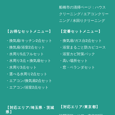
船橋市の清掃ページ：
ハウス
クリーニング
/
エアコンクリー
ニング
/
水回りクリーニング
【お得なセットメニュー】
【定番セットメニュー】
・
換気扇/キッチン2点セット
・
換気扇/ガス台2点セット
・
換気扇/浴室2点セット
・
浴室まるごと防カビコース
・
水周り5点フルセット
・
浴室カビ対策パック
・
水周り3点＋換気扇セット
・
高い場所セット
・
水周り3点セット
・
窓・ベランダセット
・
選べる水周り2点セット
・
エアコン/換気扇2点セット
・
エアコン/浴室2点セット
【対応エリア/東京都】
【対応エリア/埼玉県・茨城
県】