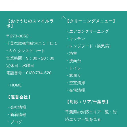
Back
【おそうじのスマイルラ
【クリーニングメニュー】
To
ボ】
Top
・
エアコンクリーニング
〒273-0862
・
キッチン
千葉県船橋市駿河台１丁目１
・
レンジフード（換気扇）
−５０ クレストコート
・
浴室
営業時間：9：00～20：00
・
洗面台
定休日：水曜日
・
トイレ
電話番号：0120-734-520
・
窓周り
・
空室清掃
・
HOME
・
在宅清掃
【運営会社】
【対応エリア/千葉県】
・
会社情報
千葉県の対応エリア一覧：
対
・
新着情報
応エリア一覧を見る
・
ブログ