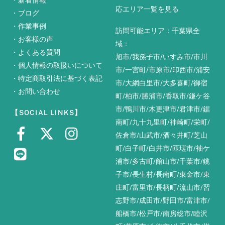
・
新着情報
応エリア一覧を見る
・
ブログ
・
作業事例
訪問可能エリア：千葉県全
・
お客様の声
域：
・
よくある質問
旭市
/
我孫子市
/
いすみ市
/
市川
・
個人情報の取扱いについて
市
/
一宮町
/
市原市
/
印西市
/
浦安
・
特定商取引法に基づく表記
市
/
大網白里市
/
大多喜町
/
御宿
・
お問い合わせ
町
/
柏市
/
勝浦市
/
香取市
/
鎌ケ谷
市
/
鴨川市
/
木更津市
/
君津市
/
鋸
【SOCIAL LINKS】
南町
/
九十九里町
/
神崎町
/
栄町
/
佐倉市
/
山武市
/
酒々井町
/
芝山
町
/
白子町
/
白井市
/
匝瑳市
/
袖ケ
浦市
/
多古町
/
館山市
/
千葉市
/
銚
子市
/
長生村
/
長南町
/
東金市
/
東
庄町
/
富里市
/
長柄町
/
流山市
/
習
志野市
/
成田市
/
野田市
/
富津市
/
船橋市
/
松戸市
/
南房総市
/
睦沢