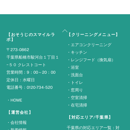
Back
【おそうじのスマイルラ
【クリーニングメニュー】
To
ボ】
Top
・
エアコンクリーニング
〒273-0862
・
キッチン
千葉県船橋市駿河台１丁目１
・
レンジフード（換気扇）
−５０ クレストコート
・
浴室
営業時間：9：00～20：00
・
洗面台
定休日：水曜日
・
トイレ
電話番号：0120-734-520
・
窓周り
・
空室清掃
・
HOME
・
在宅清掃
【運営会社】
【対応エリア/千葉県】
・
会社情報
千葉県の対応エリア一覧：
対