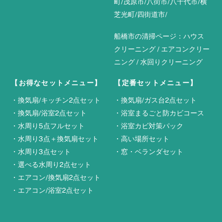
町
/
茂原市
/
八街市
/
八千代市
/
横
芝光町
/
四街道市
/
船橋市の清掃ページ：
ハウス
クリーニング
/
エアコンクリー
ニング
/
水回りクリーニング
【お得なセットメニュー】
【定番セットメニュー】
・
換気扇/キッチン2点セット
・
換気扇/ガス台2点セット
・
換気扇/浴室2点セット
・
浴室まるごと防カビコース
・
水周り5点フルセット
・
浴室カビ対策パック
・
水周り3点＋換気扇セット
・
高い場所セット
・
水周り3点セット
・
窓・ベランダセット
・
選べる水周り2点セット
・
エアコン/換気扇2点セット
・
エアコン/浴室2点セット