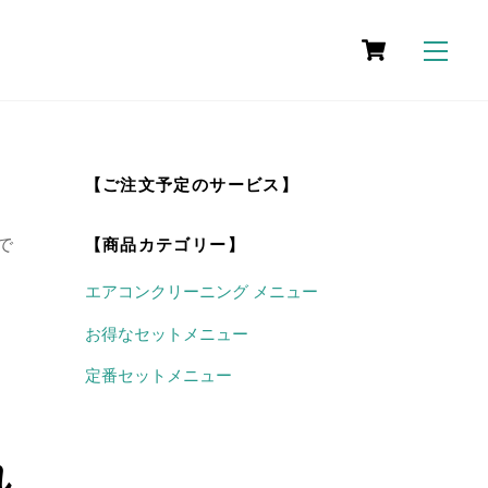
t
Cart
Me
情報
料金・作業範囲
施工事例
対応エリア
arch
【ご注文予定のサービス】
で
【商品カテゴリー】
エアコンクリーニング メニュー
お得なセットメニュー
定番セットメニュー
れ