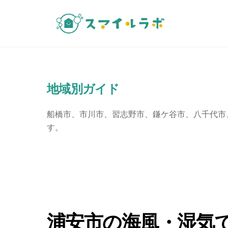
Skip
to
0120
content
地域別ガイド
船橋市、市川市、習志野市、鎌ケ谷市、八千代市
す。
浦安市の海風・湿気