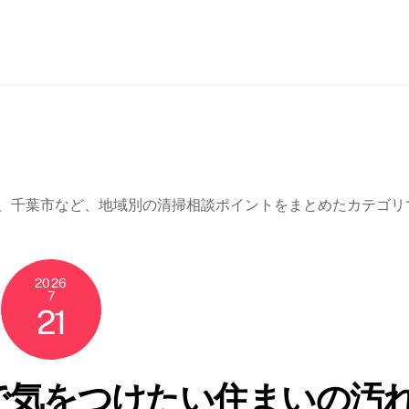
Car
-734-520➿️
LINE友達追加
メニュー
問合せ
会社
Se
、千葉市など、地域別の清掃相談ポイントをまとめたカテゴリ
2026
7
21
で気をつけたい住まいの汚