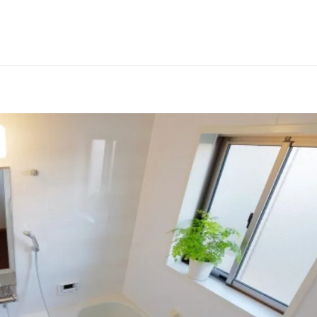
Car
-734-520➿️
LINE友達追加
メニュー
問合せ
会社
Se