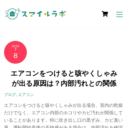
Skip
Cart
to
M
content
2026
7
8
エアコンをつけると咳やくしゃみ
が出る原因は？内部汚れとの関係
ブログ
,
エアコン
エアコンをつけると咳やくしゃみが出る場合、室内の乾燥
だけでなく、エアコン内部のホコリやカビ汚れが関係して
いることがあります。特に吹き出し口の黒ずみ、カビ臭い
風、運転開始直後の不快感がある場合は、内部汚れを確認