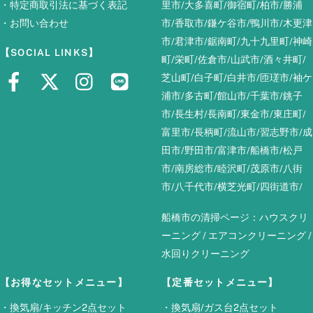
・
特定商取引法に基づく表記
里市
/
大多喜町
/
御宿町
/
柏市
/
勝浦
・
お問い合わせ
市
/
香取市
/
鎌ケ谷市
/
鴨川市
/
木更津
市
/
君津市
/
鋸南町
/
九十九里町
/
神崎
【SOCIAL LINKS】
町
/
栄町
/
佐倉市
/
山武市
/
酒々井町
/
芝山町
/
白子町
/
白井市
/
匝瑳市
/
袖ケ
浦市
/
多古町
/
館山市
/
千葉市
/
銚子
市
/
長生村
/
長南町
/
東金市
/
東庄町
/
富里市
/
長柄町
/
流山市
/
習志野市
/
成
田市
/
野田市
/
富津市
/
船橋市
/
松戸
市
/
南房総市
/
睦沢町
/
茂原市
/
八街
市
/
八千代市
/
横芝光町
/
四街道市
/
船橋市の清掃ページ：
ハウスクリ
ーニング
/
エアコンクリーニング
/
水回りクリーニング
【お得なセットメニュー】
【定番セットメニュー】
・
換気扇/キッチン2点セット
・
換気扇/ガス台2点セット