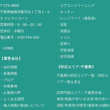
Top
〒273-0862
・
エアコンクリーニング
千葉県船橋市駿河台１丁目１−５
・
キッチン
０ クレストコート
・
レンジフード（換気扇）
営業時間：9：00～20：00
・
浴室
定休日：水曜日
・
洗面台
電話番号：0120-734-520
・
トイレ
・
窓周り
・
HOME
・
空室清掃
・
在宅清掃
【運営会社】
【対応エリア/千葉県】
・
会社情報
・
新着情報
千葉県の対応エリア一覧：
対応エ
・
ブログ
リア一覧を見る
・
作業事例
・
お客様の声
訪問可能エリア：千葉県全域：
・
よくある質問
旭市
/
我孫子市
/
いすみ市
/
市川市
/
一
・
個人情報の取扱いについて
宮町
/
市原市
/
印西市
/
浦安市
/
大網白