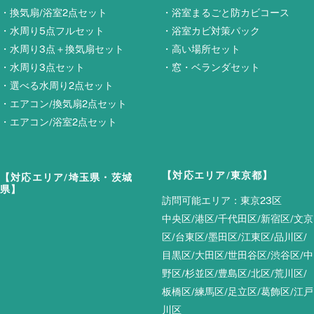
・
換気扇/浴室2点セット
・
浴室まるごと防カビコース
・
水周り5点フルセット
・
浴室カビ対策パック
・
水周り3点＋換気扇セット
・
高い場所セット
・
水周り3点セット
・
窓・ベランダセット
・
選べる水周り2点セット
・
エアコン/換気扇2点セット
・
エアコン/浴室2点セット
【対応エリア/東京都】
【対応エリア/埼玉県・茨城
県】
訪問可能エリア：東京23区
中央区/港区/千代田区/新宿区/文京
区/台東区/墨田区/江東区/品川区/
目黒区/大田区/世田谷区/渋谷区/中
野区/杉並区/豊島区/北区/荒川区/
板橋区/練馬区/足立区/葛飾区/江戸
川区