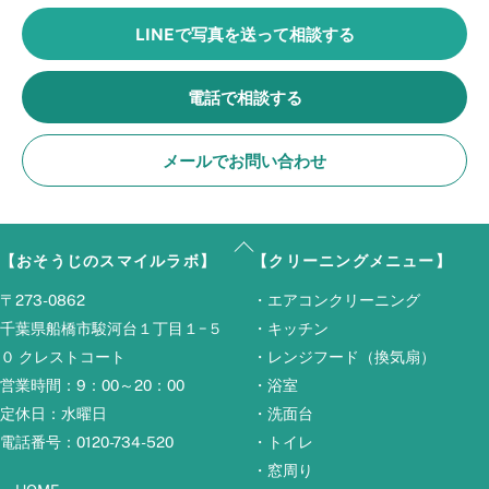
LINEで写真を送って相談する
電話で相談する
メールでお問い合わせ
Back
【おそうじのスマイルラボ】
【クリーニングメニュー】
To
Top
〒273-0862
・
エアコンクリーニング
千葉県船橋市駿河台１丁目１−５
・
キッチン
０ クレストコート
・
レンジフード（換気扇）
営業時間：9：00～20：00
・
浴室
定休日：水曜日
・
洗面台
電話番号：0120-734-520
・
トイレ
・
窓周り