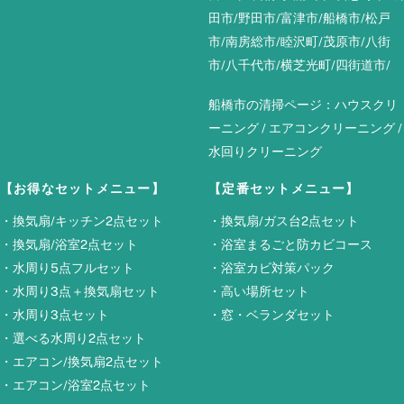
田市
/
野田市
/
富津市
/
船橋市
/
松戸
市
/
南房総市
/
睦沢町
/
茂原市
/
八街
市
/
八千代市
/
横芝光町
/
四街道市
/
船橋市の清掃ページ：
ハウスクリ
ーニング
/
エアコンクリーニング
/
水回りクリーニング
【お得なセットメニュー】
【定番セットメニュー】
・
換気扇/キッチン2点セット
・
換気扇/ガス台2点セット
・
換気扇/浴室2点セット
・
浴室まるごと防カビコース
・
水周り5点フルセット
・
浴室カビ対策パック
・
水周り3点＋換気扇セット
・
高い場所セット
・
水周り3点セット
・
窓・ベランダセット
・
選べる水周り2点セット
・
エアコン/換気扇2点セット
・
エアコン/浴室2点セット