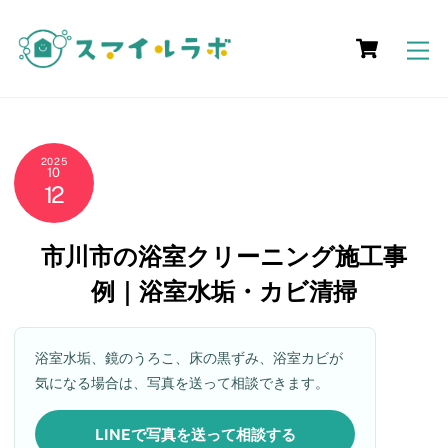
Skip
Cart
to
M
content
2025
10
12
市川市の浴室クリーニング施工事
例｜浴室水垢・カビ清掃
浴室水垢、鏡のうろこ、床の黒ずみ、浴室カビが
気になる場合は、写真を送って相談できます。
LINEで写真を送って相談する