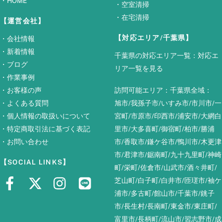
・
HOME
・
空室清掃
・
在宅清掃
【運営会社】
【対応エリア/千葉県】
・
会社情報
・
新着情報
千葉県の対応エリア一覧：
対応エ
・
ブログ
リア一覧を見る
・
作業事例
・
お客様の声
訪問可能エリア：千葉県全域：
・
よくある質問
旭市
/
我孫子市
/
いすみ市
/
市川市
/
一
・
個人情報の取扱いについて
宮町
/
市原市
/
印西市
/
浦安市
/
大網白
・
特定商取引法に基づく表記
里市
/
大多喜町
/
御宿町
/
柏市
/
勝浦
・
お問い合わせ
市
/
香取市
/
鎌ケ谷市
/
鴨川市
/
木更津
市
/
君津市
/
鋸南町
/
九十九里町
/
神崎
【SOCIAL LINKS】
町
/
栄町
/
佐倉市
/
山武市
/
酒々井町
/
芝山町
/
白子町
/
白井市
/
匝瑳市
/
袖ケ
浦市
/
多古町
/
館山市
/
千葉市
/
銚子
市
/
長生村
/
長南町
/
東金市
/
東庄町
/
富里市
/
長柄町
/
流山市
/
習志野市
/
成